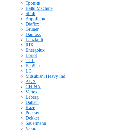
Тропик
Ballu Machine
Shuft
АэроБлок
Diaflex
Gruner
Danfoss
Lanzkraft
RIX
Energolux
Loriot
TCL
EcoStar
LG
Mitsubishi Heavy Ind.
AUX
CHINA
Vertex
Leberg
Dahaci
Kaze
Россия
Dekker
Sauermann
Vakio