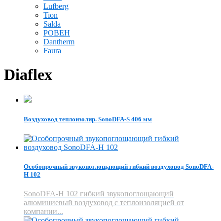
Lufberg
Tion
Salda
РОВЕН
Dantherm
Faura
Diaflex
Воздуховод теплоизолир. SonoDFA-S 406 мм
Особопрочный звукопоглощающий гибкий воздуховод SonoDFA-
H 102
SonoDFA-H 102 гибкий звукопоглощающий
алюминиевый воздуховод с теплоизоляцией от
компании...