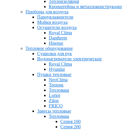
Теплоизоляция
Кронштейны и металлоконструкции
Приборы для воздуха
Пароувлажнители
Мойки воздуха
Осушители воздуха
Royal Clima
Dantherm
Hisense
Тепловое оборудование
Сушилки для рук
Водонагреватели электрические
Royal Clima
Hyundai
Пушки тепловые
NeoClima
Тропик
Тепломаш
Loriot
Zilon
FRICO
Завесы тепловые
Тепломаш
Серия 100
Серия 200