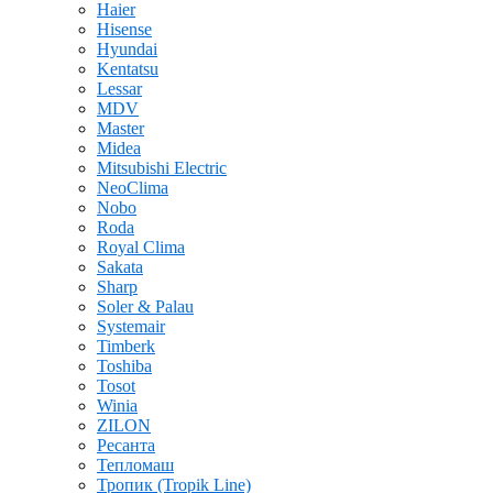
Haier
Hisense
Hyundai
Kentatsu
Lessar
MDV
Master
Midea
Mitsubishi Electric
NeoClima
Nobo
Roda
Royal Clima
Sakata
Sharp
Soler & Palau
Systemair
Timberk
Toshiba
Tosot
Winia
ZILON
Ресанта
Тепломаш
Тропик (Tropik Line)