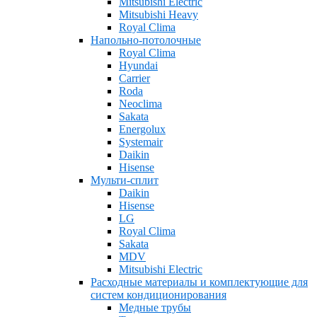
Mitsubishi Electric
Mitsubishi Heavy
Royal Clima
Напольно-потолочные
Royal Clima
Hyundai
Carrier
Roda
Neoclima
Sakata
Energolux
Systemair
Daikin
Hisense
Мульти-сплит
Daikin
Hisense
LG
Royal Clima
Sakata
MDV
Mitsubishi Electric
Расходные материалы и комплектующие для
систем кондиционирования
Медные трубы